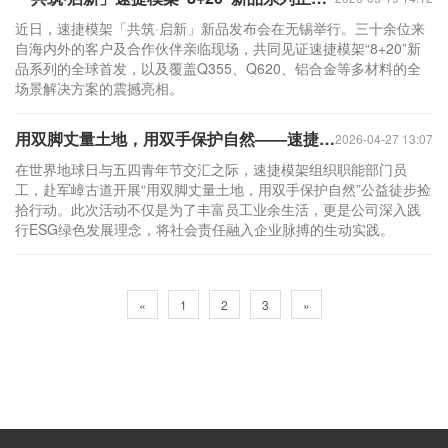
近日，速捷模架「共筑·启新」新品发布会在无锡举行。三十余位来
自海内外的客户及合作伙伴亲临现场，共同见证速捷模架“8+20”新
品系列的全球首发，以及覆盖Q355、Q620、铝合金等多材料的全
场景解决方案的震撼亮相。
用双脚丈量土地，用双手保护自然——速捷模架开展“环保+徒步”公益行动
2026-04-27 13:07
在世界地球日与五四青年节交汇之际，速捷模架组织职能部门员
工，赴军嶂古道开展“用双脚丈量土地，用双手保护自然”公益徒步捡
拾行动。此次活动不仅是为了丰富员工业余生活，更是公司深入践
行ESG绿色发展理念，将社会责任融入企业脉搏的生动实践。
«
1
2
3
»