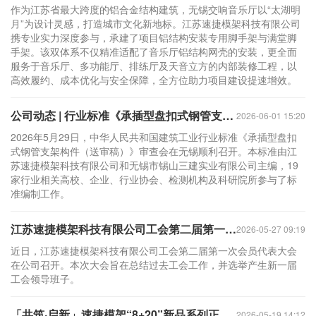
作为江苏省最大跨度的铝合金结构建筑，无锡交响音乐厅以“太湖明
月”为设计灵感，打造城市文化新地标。江苏速捷模架科技有限公司
携专业实力深度参与，承建了项目铝结构安装专用脚手架与满堂脚
手架。该双体系不仅精准适配了音乐厅铝结构网壳的安装，更全面
服务于音乐厅、多功能厅、排练厅及天音立方的内部装修工程，以
高效履约、成本优化与安全保障，全方位助力项目建设提速增效。
公司动态 | 行业标准《承插型盘扣式钢管支架构件（送审稿）》通过审查
2026-06-01 15:20
2026年5月29日，中华人民共和国建筑工业行业标准《承插型盘扣
式钢管支架构件（送审稿）》审查会在无锡顺利召开。本标准由江
苏速捷模架科技有限公司和无锡市锡山三建实业有限公司主编，19
家行业相关高校、企业、行业协会、检测机构及科研院所参与了标
准编制工作。
江苏速捷模架科技有限公司工会第二届第一次会员代表大会圆满召开
2026-05-27 09:19
近日，江苏速捷模架科技有限公司工会第二届第一次会员代表大会
在公司召开。本次大会旨在总结过去工会工作，并选举产生新一届
工会领导班子。
「共筑·启新」速捷模架“8+20”新品系列正式发布
2026-05-19 14:12