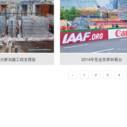
澳大桥岛隧工程支撑架
2014年竞走世界杯看台
«
1
2
3
4