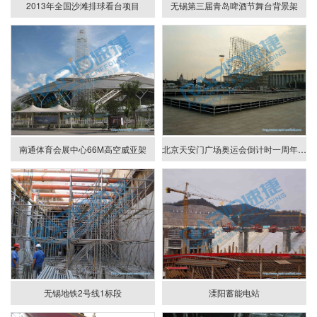
2013年全国沙滩排球看台项目
无锡第三届青岛啤酒节舞台背景架
南通体育会展中心66M高空威亚架
北京天安门广场奥运会倒计时一周年活动看台架
无锡地铁2号线1标段
溧阳蓄能电站