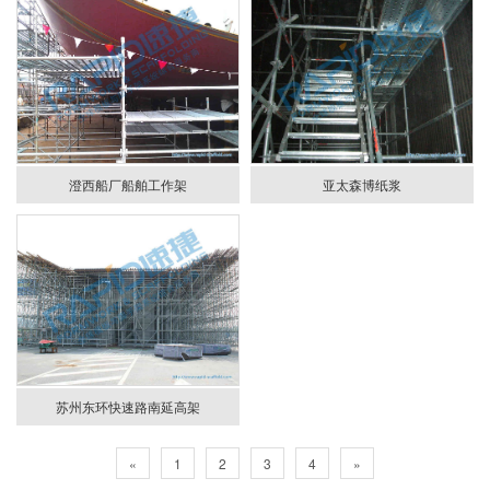
澄西船厂船舶工作架
亚太森博纸浆
苏州东环快速路南延高架
«
1
2
3
4
»