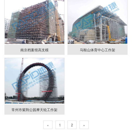
南京档案馆高支模
马鞍山体育中心工作架
常州市紫荆公园摩天轮工作架
«
1
2
»